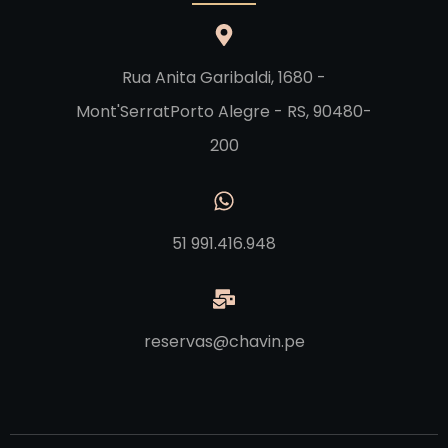
Rua Anita Garibaldi, 1680 -
Mont'SerratPorto Alegre - RS, 90480-
200
51 991.416.948
reservas@chavin.pe