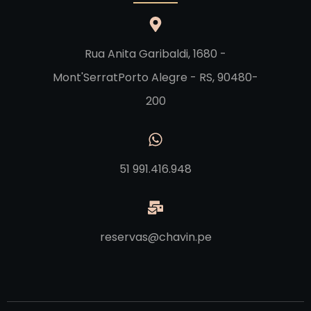
Rua Anita Garibaldi, 1680 -
Mont'SerratPorto Alegre - RS, 90480-
200
51 991.416.948
reservas@chavin.pe